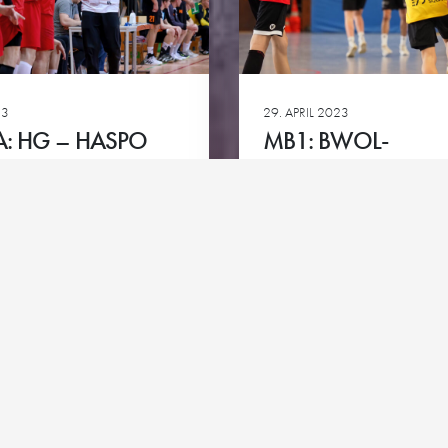
Club-Partner
HG goes 
ie
Team-Partner
23
29. APRIL 2023
Kontakt
Impressum
Datenschutz
Cookie-Richtlinie
GA: HG – HASPO
MB1: BWOL-
EUTH
QUALIFIKATION
Ansehen