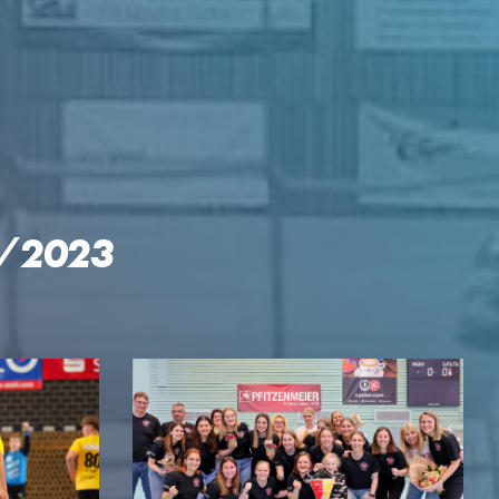
2/2023
GEN
KTE
p Reloaded
engler-Cup
mingespräch