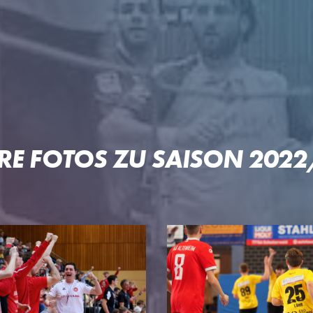
RE FOTOS ZU SAISON 202
 OFTERSHEIM/SCHWETZIN
PARTNER
PROJE
Unser Konzept
Pep & Po
n
Premium-Partner
Patrick-L
Business-Partner
Welde-Ka