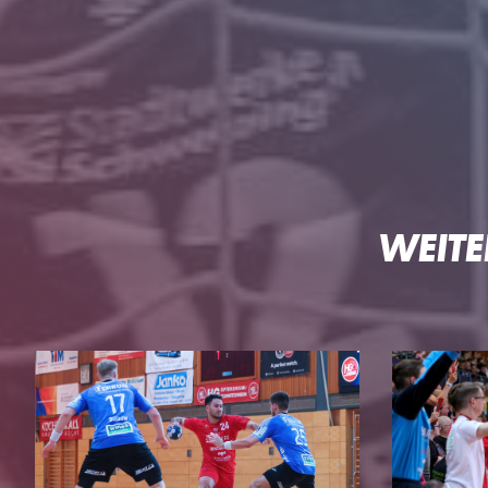
WEITE
HG
DIE HG
TEAMS
Geschäftsstelle
3. Liga Herren
Ansprechpartner
Perspektivteam Herre
Tickets
1. Damen