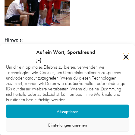
Hinweis:
Die Fotos auf der gesamten Webseite sind urheberrechtlich
Auf ein Wort, Sportsfreund
geschützt und nicht zur honorarfreien Übernahme
;-)
freigegeben. Wenn Sie Interesse und Bedarf an Fotomaterial
Um dir ein optimales Erlebnis zu bieten, verwenden wir
haben, setzen Sie sich gerne mit uns in Verbindung. Wir
Technologien wie Cookies, um Geräteinformationen zu speichern
und/oder darauf zuzugreifen. Wenn du diesen Technologien
unterstützen gerne und stellen bei Bedarf einen Kontakt zum
zustimmst, können wir Daten wie das Surfverhalten oder eindeutige
Fotografen/zur Fotografin her.
IDs auf dieser Website verarbeiten. Wenn du deine Zustimmung
nicht erteilst oder zurückziehst, können bestimmte Merkmale und
Funktionen beeinträchtigt werden.
Akzeptieren
Einstellungen ansehen
WEITERE FOTOS ZU SAISON