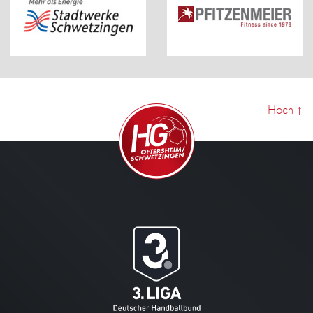
Hoch
↑