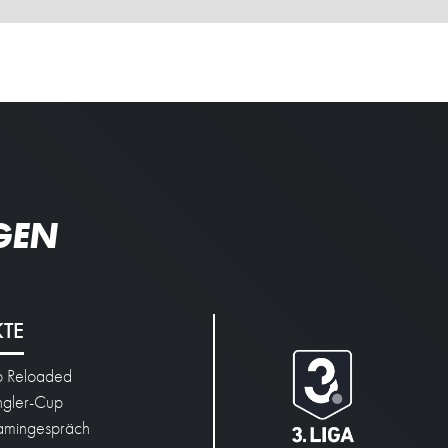
GEN
KTE
p Reloaded
engler-Cup
mingespräch