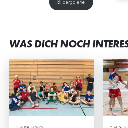
Bildergalerie
WAS DICH NOCH INTERE
JETZT DAUERKARTEN
DE
RESERVIEREN
GE
Ab sofort können sich die HG-
Die 
Fans ihren Sitzplatz für die
verb
Regionalliga sichern.
Woch
7. AUGUST 2026
2. AUGUST