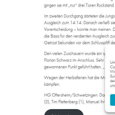
gingen sie mit „nur“ drei Toren Rückstand 
Im zweiten Durchgang starteten die Jungs
Ausgleich zum 14:14. Danach verließ sie
Vorentscheidung – konnte man meinen. Doc
die Basis für den verdienten Ausgleich z
Getrost Sekunden vor dem Schlusspfiff de
Den vielen Zuschauern wurde ein spannend
Florian Schwarz im Anschluss. Sehr zufri
Um 
gewonnenen Punkt geführt hatten. „Die Ju
Coo
We
Sur
Wegen der Herbstferien hat die Mannsc
dei
kämpfen.
und
HG Oftersheim/Schwetzingen: Dario Ben
(2), Tim Plettenberg (1), Manuel Ihrig (4