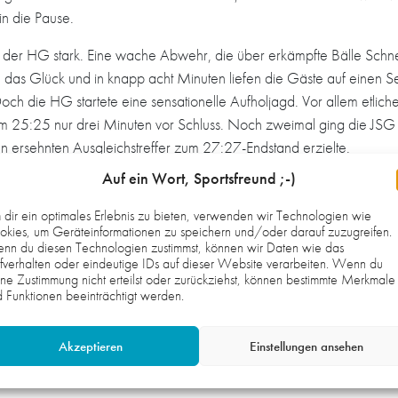
in die Pause.
 der HG stark. Eine wache Abwehr, die über erkämpfte Bälle Schnell
 das Glück und in knapp acht Minuten liefen die Gäste auf einen 
h die HG startete eine sensationelle Aufholjagd. Vor allem etlich
um 25:25 nur drei Minuten vor Schluss. Noch zweimal ging die JSG 
n ersehnten Ausgleichstreffer zum 27:27-Endstand erzielte.
Auf ein Wort, Sportsfreund ;-)
er Handballkrimi geboten. Sein Team hat sich gegen einen favorisi
eden war er mit der starken Deckung und der kämpferisch sehr guten
dir ein optimales Erlebnis zu bieten, verwenden wir Technologien wie
ngs können stolz auch sich sein“, sagte der Trainer abschließend.
kies, um Geräteinformationen zu speichern und/oder darauf zuzugreifen.
nn du diesen Technologien zustimmst, können wir Daten wie das
fverhalten oder eindeutige IDs auf dieser Website verarbeiten. Wenn du
haft zwei Wochenenden spielfrei und wird am 10. November bei 
ne Zustimmung nicht erteilst oder zurückziehst, können bestimmte Merkmale
 Funktionen beeinträchtigt werden.
nefeld, Gawen Weingärtner; Adrian Summ (6), Tim Löhr (5), Jame
Akzeptieren
Einstellungen ansehen
), Noah Bühler, Lars Kruse, Adrian Oborowski, Leon Getrost (5), Rob