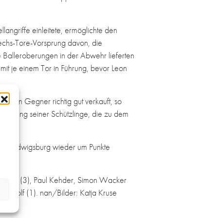
angriffe einleitete, ermöglichte den
Sechs-Tore-Vorsprung davon, die
e Balleroberungen in der Abwehr lieferten
mit je einem Tor in Führung, bevor Leon
erten Gegner richtig gut verkauft, so
 Leistung seiner Schützlinge, die zu dem
HB Ludwigsburg wieder um Punkte
s Orr (3), Paul Kehder, Simon Wacker
in Wolf (1). nan/Bilder: Katja Kruse