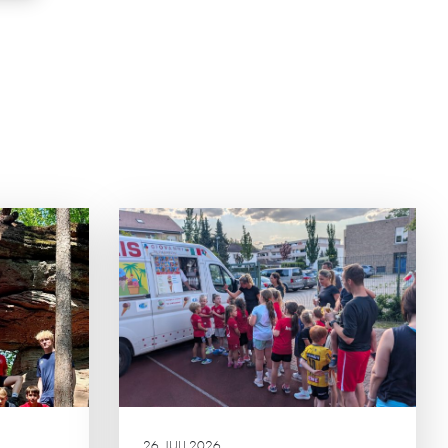
ESICHTER
ALT
nier der HG-
em der
ortlicher
inander im
26. JULI 2026