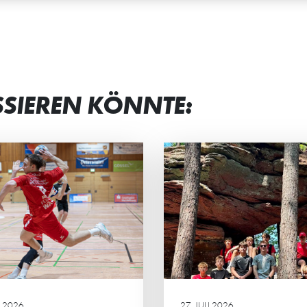
SSIEREN KÖNNTE:
N TEAMGEIST
STRAHLENDE G
STÄRKT
BEI JUNG UND 
männliche C2 der HG
Beim Eltern-Kind-Tur
rachte ein actionreiches
Minis standen vor all
enende in der Südpfalz.
gemeinsame Spaß, sp
Ehrgeiz und das Mite
Mittelpunkt.
 2026
27. JULI 2026