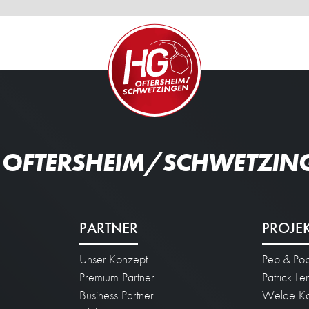
 OFTERSHEIM/SCHWETZIN
PARTNER
PROJE
Unser Konzept
Pep & Po
n
Premium-Partner
Patrick-L
Business-Partner
Welde-Ka