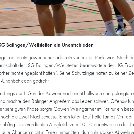
JSG Balingen/Weilstetten ein Unentschieden
 Frage, ob es ein gewonnener oder ein verlorener Punkt war. Nach 
schaft der JSG Balingen/Weilstetten beantwortete der HG-Trainer
rher nicht eingeplant hatten“. Seine Schützlinge hatten zu keiner Z
)-Unentschieden gedreht.
ie Jungs der HG in der Abwehr noch nicht hellwach und gelangten sc
r und machte den Balinger Angreifern das Leben schwer. Offensiv fun
ser sehr guten Phase sorgte Gawen Weingärtner im Tor für ein besonde
noch die zwei Nachschüsse. Einen tollen Lauf hatte James Orr, der d
r abfing. Den verdienten Ausgleich zum 10:10 beantwortete der Tra
 gute Chancen nicht in Tore ummünzten, durch ihr starkes Abwehrve