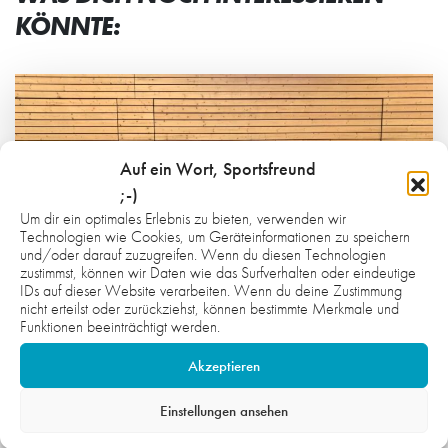
KÖNNTE:
Auf ein Wort, Sportsfreund
;-)
Um dir ein optimales Erlebnis zu bieten, verwenden wir
Technologien wie Cookies, um Geräteinformationen zu speichern
und/oder darauf zuzugreifen. Wenn du diesen Technologien
zustimmst, können wir Daten wie das Surfverhalten oder eindeutige
IDs auf dieser Website verarbeiten. Wenn du deine Zustimmung
nicht erteilst oder zurückziehst, können bestimmte Merkmale und
Funktionen beeinträchtigt werden.
Akzeptieren
7. AUGUST 2026
Einstellungen ansehen
INKLUSION IM ALLTAG MITDENKEN