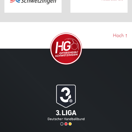
Hoch
↑