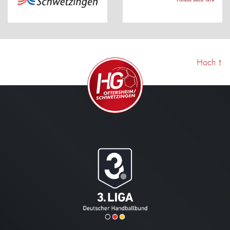
Hoch
↑