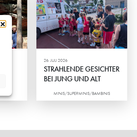
ESICHTER
ALT
nier der HG-
em der
ortlicher
inander im
26. JULI 2026
STRAHLENDE GESICHTER
BEI JUNG UND ALT
ND
MINIS/SUPERMINIS/BAMBINIS
Weiterlesen