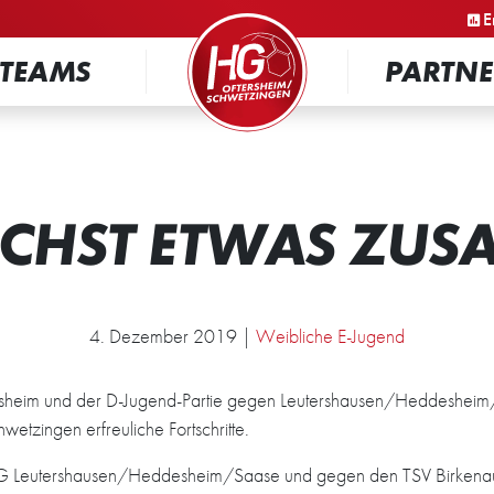
STARTSEITE
E
TEAMS
PARTNE
CHST ETWAS ZU
4. Dezember 2019 |
Weibliche E-Jugend
esheim und der D-Jugend-Partie gegen Leutershausen/Heddesheim
tzingen erfreuliche Fortschritte.
 Leutershausen/Heddesheim/Saase und gegen den TSV Birkenau m