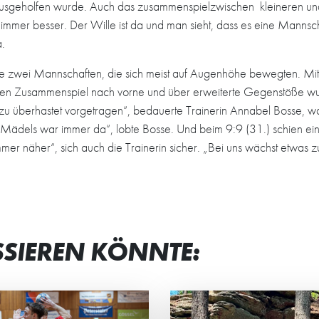
ausgeholfen wurde. Auch das zusammenspielzwischen kleineren und
 immer besser. Der Wille ist da und man sieht, dass es eine Mannschaf
.
gte zwei Mannschaften, die sich meist auf Augenhöhe bewegten. Mi
uten Zusammenspiel nach vorne und über erweiterte Gegenstöße wur
e zu überhastet vorgetragen“, bedauerte Trainerin Annabel Bosse,
Mädels war immer da“, lobte Bosse. Und beim 9:9 (31.) schien ei
er näher“, sich auch die Trainerin sicher. „Bei uns wächst etwas
SSIEREN KÖNNTE: