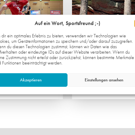
N TEAMGEIST
STRAHLENDE G
STÄRKT
BEI JUNG UND 
männliche C2 der HG
Beim Eltern-Kind-Tur
Auf ein Wort, Sportsfreund ;-)
rachte ein actionreiches
Minis standen vor all
dir ein optimales Erlebnis zu bieten, verwenden wir Technologien wie
enende in der Südpfalz.
gemeinsame Spaß, sp
kies, um Geräteinformationen zu speichern und/oder darauf zuzugreifen.
Ehrgeiz und das Mite
nn du diesen Technologien zustimmst, können wir Daten wie das
fverhalten oder eindeutige IDs auf dieser Website verarbeiten. Wenn du
Mittelpunkt.
ne Zustimmung nicht erteilst oder zurückziehst, können bestimmte Merkmale
 2026
27. JULI 2026
 Funktionen beeinträchtigt werden.
 DAUERKARTEN
DEN TEAMGEIST
VIEREN
GESTÄRKT
Akzeptieren
Einstellungen ansehen
1. HERREN
MÄNNLICHE C-JUGE
Weiterlesen