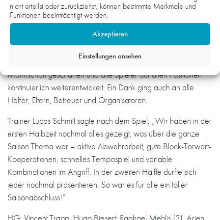
nicht erteilst oder zurückziehst, können bestimmte Merkmale und
wiederholte den Vorjahreserfolg. Entsprechend ausgelassen
Funktionen beeinträchtigt werden.
und glücklich beendende das Team die Saison mit einem
Akzeptieren
kleinen Kabinenfest. Anschließend dankten die Elternvertreter
den Trainern für ihre tolle Arbeit mit einem kleinen Geschenk.
Einstellungen ansehen
Das Trainerteam hat in der Saison eine gut eingespielte
Mannschaft geschaffen und alle Spieler auf allen Positionen
kontinuierlich weiterentwickelt. Ein Dank ging auch an alle
Helfer, Eltern, Betreuer und Organisatoren.
Trainer Lucas Schmitt sagte nach dem Spiel: „Wir haben in der
ersten Halbzeit nochmal alles gezeigt, was über die ganze
Saison Thema war – aktive Abwehrarbeit, gute Block-Torwart-
Kooperationen, schnelles Tempospiel und variable
Kombinationen im Angriff. In der zweiten Hälfte durfte sich
jeder nochmal präsentieren. So war es für alle ein toller
Saisonabschluss!“
HG: Vincent Trapp, Hugo Biesert; Raphael Mehlis (3), Arjen