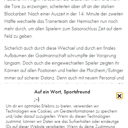
die Tore zu erzwingen, scheiterten aber oft an der starken
Blockarbeit. Nach einer Auszeit in der 14. Minute der zweiten
Hälfte wechselte das Trainerteam der Heimischen nun noch
mehr durch, um allen Spielern zum Saisonschluss Zeit auf dem
Feld zu geben.
Sicherlich auch durch diese Wechsel und durch ein finales
Aufbäumen der Gastmannschaft schrumpfte der Vorsprung
langsam. Doch auch die eingewechselten Spieler zeigten ihr
Können auf allen Positionen und hielten die Pforzheim/Eutinger
immer auf sicherer Distanz. Denn auch mit neuem Personal und
den vielen Wechseln blieb vor allem die Abwehrarbeit der C1
Auf ein Wort, Sportsfreund
vorbildlich. Und wenn es dann doch etwas unsicher wirkte, war
;-)
das Trainerteam in der Lage, schnell von der Bank wieder
Um dir ein optimales Erlebnis zu bieten, verwenden wir
Stabilität in die eingespielte Mannschaft zu bringen.
Technologien wie Cookies, um Geräteinformationen zu speichern
und/oder darauf zuzugreifen. Wenn du diesen Technologien
So sicherte sich die C1 mit einem deutlichen Sieg die
zustimmst, können wir Daten wie das Surfverhalten oder eindeutige
IDs auf dieser Website verarbeiten. Wenn du deine Zustimmung
Vizemeisterschaft der Badenliga in der Saison 23/24 und