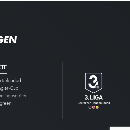
GEN
KTE
p Reloaded
engler-Cup
mingespräch
green