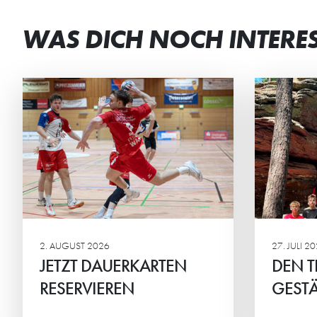
WAS DICH NOCH INTERE
DEN TEAMGEIST
ST
GESTÄRKT
BEI
Die männliche C2 der HG
Beim
verbrachte ein actionreiches
Mini
Wochenende in der Südpfalz.
geme
Ehrg
Mitte
2. AUGUST 2026
27. JULI 2
JETZT DAUERKARTEN
DEN T
RESERVIEREN
GESTÄ