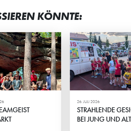
SSIEREN KÖNNTE:
RAHLENDE GESICHTER
“MAN BEKOMM
 JUNG UND ALT
VIEL ZURÜCK”
 Eltern-Kind-Turnier der HG-
Petra Frank und Iry
s standen vor allem der
sind die „Ehrenamtli
insame Spaß, sportlicher
Jahres 2026“ von H
eiz und das Miteinander im
Stadtwerken Schwetz
lpunkt.
026
26. JULI 2026
EAMGEIST
STRAHLENDE GES
RKT
BEI JUNG UND AL