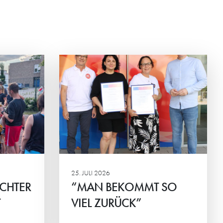
T SO
na Konkova
chen des
G und
ingen.
25. JULI 2026
ICHTER
“MAN BEKOMMT SO
T
VIEL ZURÜCK”