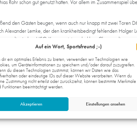
tthias Rohr schon gut genutzt hatten. Vor allem im Zusammenspiel 
eßend den Gästen beugen, wenn auch nur knapp mit zwei Toren Diff
ch Alexander Lemke, der den krankheitsbedingt fehlenden Holger Lö
egen die starken HSG-Keeper einige glasklare Chancen liegen ge
Auf ein Wort, Sportsfreund ;-)
ereinander ging die B1 standesgemäß als Sieger vom Platz.
dir ein optimales Erlebnis zu bieten, verwenden wir Technologien wie
en schönen Aktionen, zeigten den Trainern aber auch auf, woran 
kies, um Geräteinformationen zu speichern und/oder darauf zuzugreifen.
nn du diesen Technologien zustimmst, können wir Daten wie das
fverhalten oder eindeutige IDs auf dieser Website verarbeiten. Wenn du
ne Zustimmung nicht erteilst oder zurückziehst, können bestimmte Merkmale
 Oftersheim/Schwetzinger Männer gegen die pfälzische HSG Eckbach
 Funktionen beeinträchtigt werden.
klar. Der Gegner steht allerdings noch am Anfang seiner Vorbereit
ung zu arbeiten. Bereits unter der Woche war die HG III erfolgreic
Akzeptieren
Einstellungen ansehen