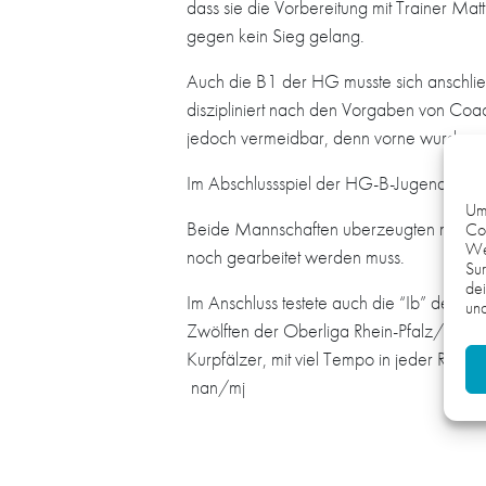
dass sie die Vorbereitung mit Trainer Ma
gegen kein Sieg gelang.
Auch die B1 der HG musste sich anschli
diszipliniert nach den Vorgaben von Coa
jedoch vermeidbar, denn vorne wurden g
Im Abschlussspiel der HG-B-Jugenden unt
Um 
Beide Mannschaften uberzeugten mit viel
Coo
We
noch gearbeitet werden muss.
Sur
dei
Im Anschluss testete auch die “Ib” der
und
Zwölften der Oberliga Rhein-Pfalz/Saar 
Kurpfälzer, mit viel Tempo in jeder Richt
nan/mj