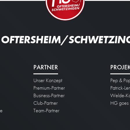
 OFTERSHEIM/SCHWETZIN
PARTNER
PROJE
Unser Konzept
Pep & Po
n
Premium-Partner
Patrick-L
Business-Partner
Welde-Ka
Club-Partner
HG goes 
ie
Team-Partner