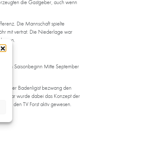
überzeugten die Gastgeber, auch wenn
erenz. Die Mannschaft spielte
hr mit vertrat. Die Niederlage war
lassen.
bis zum Saisonbeginn Mitte September
tal. Der Badenligist bezwang den
ung. Klar wurde dabei das Konzept der
h gegen den TV Forst aktiv gewesen.