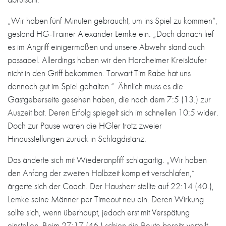
„Wir haben fünf Minuten gebraucht, um ins Spiel zu kommen“,
gestand HG-Trainer Alexander Lemke ein. „Doch danach lief
es im Angriff einigermaßen und unsere Abwehr stand auch
passabel. Allerdings haben wir den Hardheimer Kreisläufer
nicht in den Griff bekommen. Torwart Tim Rabe hat uns
dennoch gut im Spiel gehalten.“ Ähnlich muss es die
Gastgeberseite gesehen haben, die nach dem 7:5 (13.) zur
Auszeit bat. Deren Erfolg spiegelt sich im schnellen 10:5 wider.
Doch zur Pause waren die HGler trotz zweier
Hinausstellungen zurück in Schlagdistanz.
Das änderte sich mit Wiederanpfiff schlagartig. „Wir haben
den Anfang der zweiten Halbzeit komplett verschlafen,“
ärgerte sich der Coach. Der Hausherr stellte auf 22:14 (40.),
Lemke seine Männer per Timeout neu ein. Deren Wirkung
sollte sich, wenn überhaupt, jedoch erst mit Verspätung
einstellen. Beim 27:17 (46.) schien die Beute bereits verteilt,