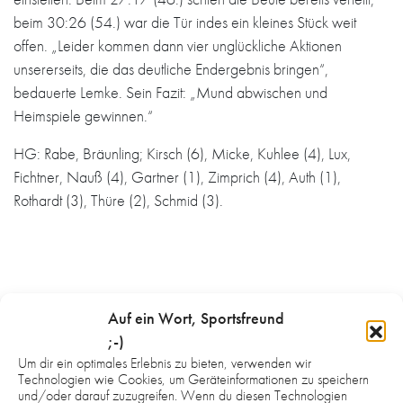
beim 30:26 (54.) war die Tür indes ein kleines Stück weit
offen. „Leider kommen dann vier unglückliche Aktionen
unsererseits, die das deutliche Endergebnis bringen“,
bedauerte Lemke. Sein Fazit: „Mund abwischen und
Heimspiele gewinnen.“
HG: Rabe, Bräunling; Kirsch (6), Micke, Kuhlee (4), Lux,
Fichtner, Nauß (4), Gartner (1), Zimprich (4), Auth (1),
Rothardt (3), Thüre (2), Schmid (3).
Auf ein Wort, Sportsfreund
WAS DICH NOCH INTERESSIEREN
;-)
KÖNNTE:
Um dir ein optimales Erlebnis zu bieten, verwenden wir
Technologien wie Cookies, um Geräteinformationen zu speichern
und/oder darauf zuzugreifen. Wenn du diesen Technologien