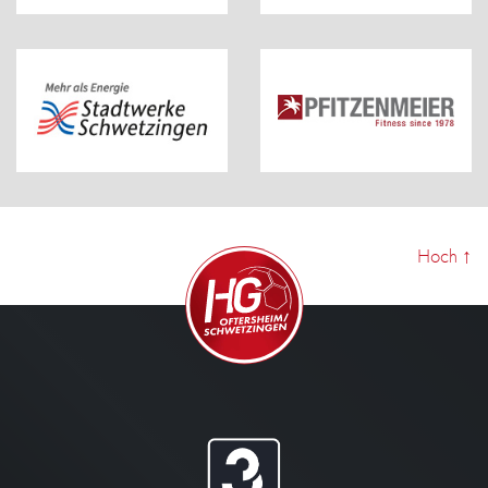
Hoch
↑