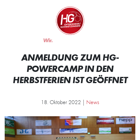
Zum Inhalt springen
Zur Startseite
Wir.
Rocken.
ANMELDUNG ZUM HG-
POWERCAMP IN DEN
HERBSTFERIEN IST GEÖFFNET
18. Oktober 2022 |
News