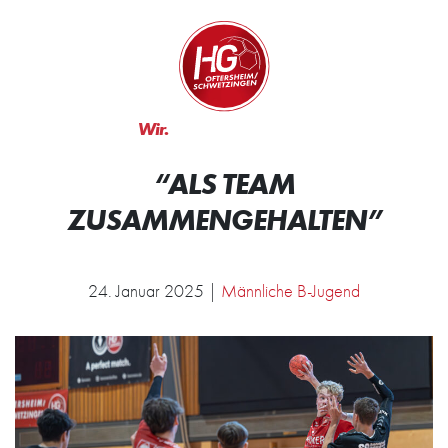
Zum Inhalt springen
Zur Startseite
Wir.
Rocken.
“ALS TEAM
ZUSAMMENGEHALTEN”
24. Januar 2025 |
Männliche B-Jugend