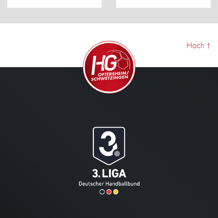
Hoch
↑