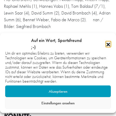
Raphael Mehlis (1), Hannes Vobis (1), Tom Baldauf (7/1),
Lewin Saar (4), David Summ (2), David Brombach (4), Adrian
Summ (6), Bennet Weber, Fabio de Marco (2). nan /
Bilder: Siegfried Brombach
Auf ein Wort, Sportsfreund
Nächstes Spiel: TSG Wiesloch – HG (Samstag, 15:30
;-)
Uhr, Stadionhalle, Wiesloch)
Um dir ein optimales Erlebnis zu bieten, verwenden wir
Technologien wie Cookies, um Geräteinformationen zu speichern
und/oder darauf zuzugreifen. Wenn du diesen Technologien
zustimmst, können wir Daten wie das Surfverhalten oder eindeutige
Bildergalerie
IDs auf dieser Website verarbeiten. Wenn du deine Zustimmung
nicht erteilst oder zurückziehst, können bestimmte Merkmale und
Funktionen beeinträchtigt werden.
Akzeptieren
Einstellungen ansehen
WAS DICH NOCH INTERESSIEREN