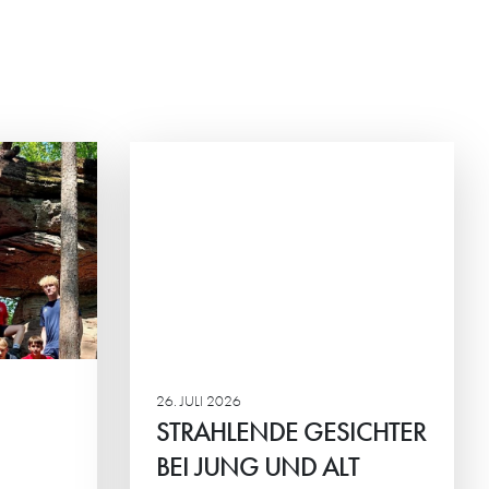
ESICHTER
ALT
nier der HG-
em der
ortlicher
inander im
26. JULI 2026
STRAHLENDE GESICHTER
BEI JUNG UND ALT