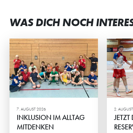
WAS DICH NOCH INTERE
JETZT DAUERKARTEN
DE
RESERVIEREN
GE
Ab sofort können sich die HG-
Die 
Fans ihren Sitzplatz für die
verb
Regionalliga sichern.
Woch
7. AUGUST 2026
2. AUGUST
INKLUSION IM ALLTAG
JETZT
MITDENKEN
RESER