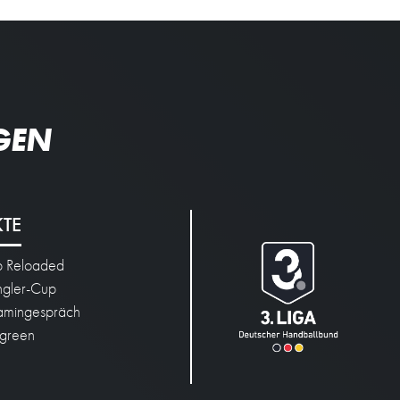
GEN
KTE
p Reloaded
engler-Cup
mingespräch
green