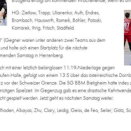
B-Jugend erfolgt am kommenden Wochenende, wenn es um de
HG: Zietlow, Trapp, Ulianenko; Auth, Endres,
Brombach, Hauswirth, Romeik, Böhler, Potoski,
Komarek, Ihrig, Fritsch, Stadtfeld.
onal“ (Gegner waren unter anderen zwei Teams aus dem
und holte sich einen Startplatz für die nächste
ommenden Samstag in Herrenberg.
leich mit einer letztlich belanglosen 11:19-Niederlage gegen
fen-Halle, gefolgt von einem 13:5 über das österreichische Dorn
vor der Schweizer Grenze. Die SG BBM Bietigheim hatte indes zunäc
inütigen Spielzeit. Im Gegenzug gab es eine drastische Kehrtwende
 gespielt werden. Jetzt geht es nächsten Samstag weiter.
oden, Alkayas, Zhu, Clary, Leidig, Geiss, de Feo, Seiler, Götz, Sc