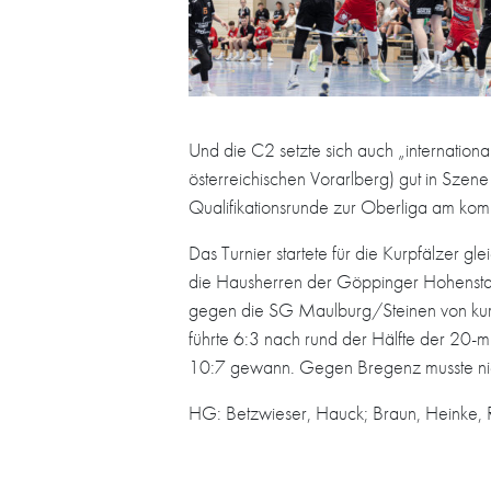
Und die C2 setzte sich auch „internati
österreichischen Vorarlberg) gut in Szene 
Qualifikationsrunde zur Oberliga am k
Das Turnier startete für die Kurpfälzer g
die Hausherren der Göppinger Hohenstau
gegen die SG Maulburg/Steinen von kurz 
führte 6:3 nach rund der Hälfte der 20-m
10:7 gewann. Gegen Bregenz musste nicht
HG: Betzwieser, Hauck; Braun, Heinke, Rh