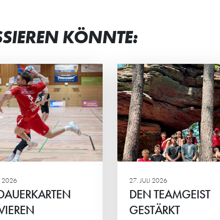
SSIEREN KÖNNTE:
N TEAMGEIST
STRAHLENDE G
STÄRKT
BEI JUNG UND 
männliche C2 der HG
Beim Eltern-Kind-Tur
rachte ein actionreiches
Minis standen vor all
enende in der Südpfalz.
gemeinsame Spaß, sp
Ehrgeiz und das Mite
Mittelpunkt.
 2026
27. JULI 2026
 DAUERKARTEN
DEN TEAMGEIST
VIEREN
GESTÄRKT