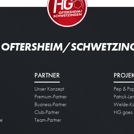
 OFTERSHEIM/SCHWETZIN
PARTNER
PROJE
Unser Konzept
Pep & Po
n
Premium-Partner
Patrick-L
Business-Partner
Welde-Ka
Club-Partner
HG goes 
ie
Team-Partner